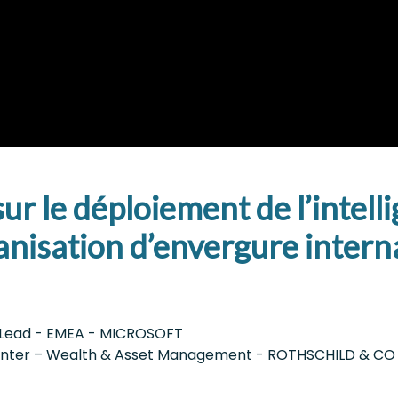
r le déploiement de l’intelli
nisation d’envergure intern
 Lead - EMEA - MICROSOFT
Center – Wealth & Asset Management - ROTHSCHILD & CO