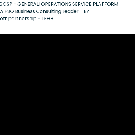
of GOSP - GENERALI OPERATIONS SERVICE PLATFORM
 FSO Business Consulting Leader - EY
oft partnership - LSEG