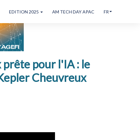
EDITION 2025
AM TECH DAY APAC
FR
rête pour l'IA : le
 Kepler Cheuvreux