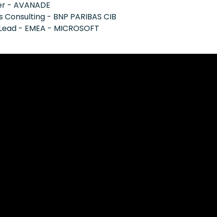
cer - AVANADE
s Consulting - BNP PARIBAS CIB
s Lead - EMEA - MICROSOFT