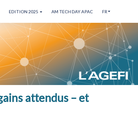
EDITION 2025
AM TECH DAY APAC
FR
 gains attendus – et